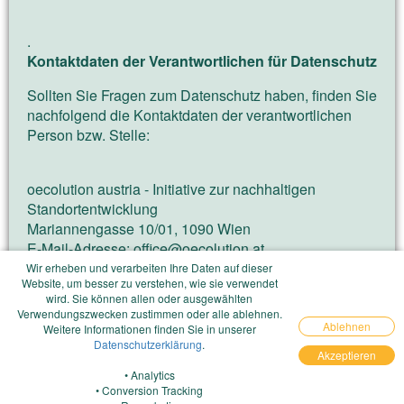
.
Kontaktdaten der Verantwortlichen für Datenschutz
Sollten Sie Fragen zum Datenschutz haben, finden Sie
nachfolgend die Kontaktdaten der verantwortlichen
Person bzw. Stelle:
oecolution austria - Initiative zur nachhaltigen
Standortentwicklung
Mariannengasse 10/01, 1090 Wien
E-Mail-Adresse:
office@oecolution.at
Impressum: https://jetzt.oecolution.at/imprint
Wir erheben und verarbeiten Ihre Daten auf dieser
Website, um besser zu verstehen, wie sie verwendet
wird. Sie können allen oder ausgewählten
Verwendungszwecken zustimmen oder alle ablehnen.
Ablehnen
Weitere Informationen finden Sie in unserer
Datenschutzerklärung
.
Akzeptieren
• Analytics
• Conversion Tracking
Impressum
Datenschutz
Barrierefreiheitserklärung